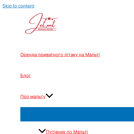
Skip to content
Оренда приватного літаку на Мальті
Блог
Про мальту
Путівник по Мальті