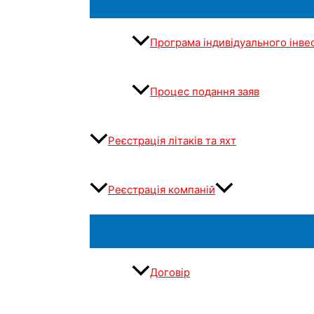
Програма індивідуального інве
Процес подання заяв
Реєстрація літаків та яхт
Реєстрація компаній
Договір