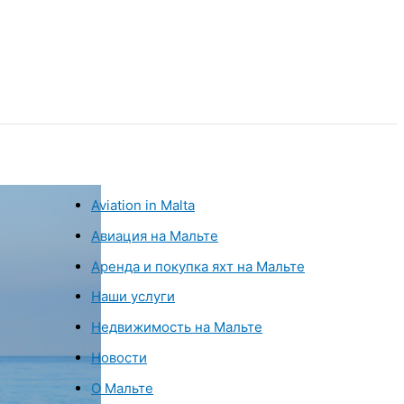
Aviation in Malta
Авиация на Мальте
Аренда и покупка яхт на Мальте
Наши услуги
Недвижимость на Мальте
Новости
О Мальте