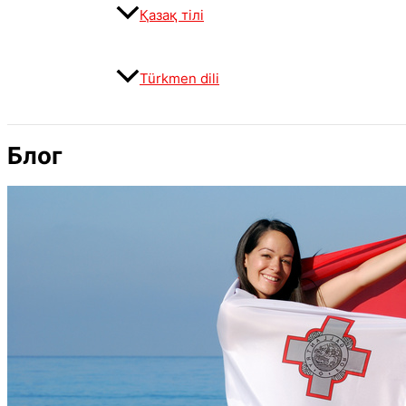
Қазақ тілі
Türkmen dili
Блог