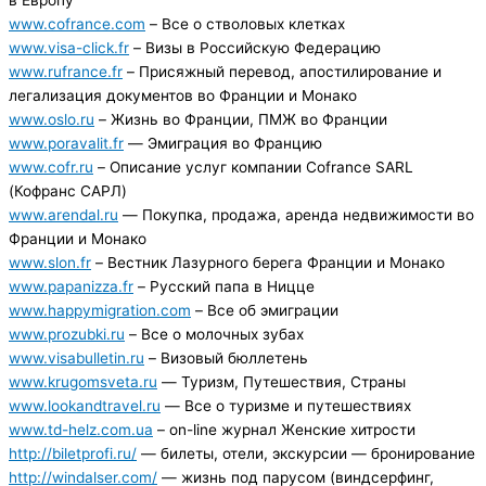
www.cofrance.com
– Все о стволовых клетках
www.visa-click.fr
– Визы в Российскую Федерацию
www.rufrance.fr
– Присяжный перевод, апостилирование и
легализация документов во Франции и Монако
www.oslo.ru
– Жизнь во Франции, ПМЖ во Франции
www.poravalit.fr
— Эмиграция во Францию
www.cofr.ru
– Описание услуг компании Cofrance SARL
(Кофранс САРЛ)
www.arendal.ru
— Покупка, продажа, аренда недвижимости во
Франции и Монако
www.slon.fr
– Вестник Лазурного берега Франции и Монако
www.papanizza.fr
– Русский папа в Ницце
www.happymigration.com
– Все об эмиграции
www.prozubki.ru
– Все о молочных зубах
www.visabulletin.ru
– Визовый бюллетень
www.krugomsveta.ru
— Туризм, Путешествия, Страны
www.lookandtravel.ru
— Все о туризме и путешествиях
www.td-helz.com.ua
– on-line журнал Женские хитрости
http://biletprofi.ru/
— билеты, отели, экскурсии — бронирование
http://windalser.com/
— жизнь под парусом (виндсерфинг,