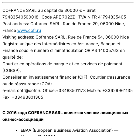
COFRANCE SARL au capital de 30000 € – Siret
79483540500018– Code APE 7022Z– TVA N FR 41794835405
Post address: Cofrance SARL, Rue de France 29, 06000 Nice,
France
www.cofr.ru
Visiting address: Cofrance SARL, Rue de France 54, 06000 Nice
Registre unique des Intermédiaires en Assurance, Banque et
Finance sous le numéro d’immatriculation ORIAS 14005763 en
qualité de:
Courtier en opérations de banque et en services de paiement
(COBSP),
Conseiller en investissement financier (CIF), Courtier d’assurance
ou de réassurance (COA)
e-mail: cofr@cofr.ru Office:+33483501173 Mobile: +33629961135
Fax: +33493801305
С 2016 года COFRANCE SARL является членом авиационных
бизнес-ассоциаций:
EBAA (European Business Aviation Association) —