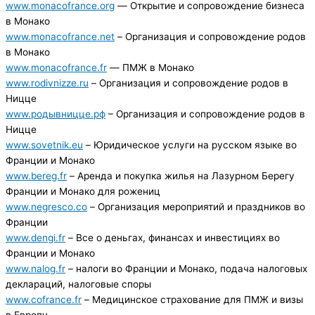
www.monacofrance.org
— Открытие и сопровождение бизнеса
в Монако
www.monacofrance.net
– Организация и сопровождение родов
в Монако
www.monacofrance.fr
— ПМЖ в Монако
www.rodivnizze.ru
– Организация и сопровождение родов в
Ницце
www.родывницце.рф
– Организация и сопровождение родов в
Ницце
www.sovetnik.eu
– Юридическое услуги на русском языке во
Франции и Монако
www.bereg.fr
– Аренда и покупка жилья на Лазурном Берегу
Франции и Монако для рожениц
www.negresco.co
– Организация мероприятий и праздников во
Франции
www.dengi.fr
– Все о деньгах, финансах и инвестициях во
Франции и Монако
www.nalog.fr
– налоги во Франции и Монако, подача налоговых
деклараций, налоговые споры
www.cofrance.fr
– Медицинское страхование для ПМЖ и визы
в Европу