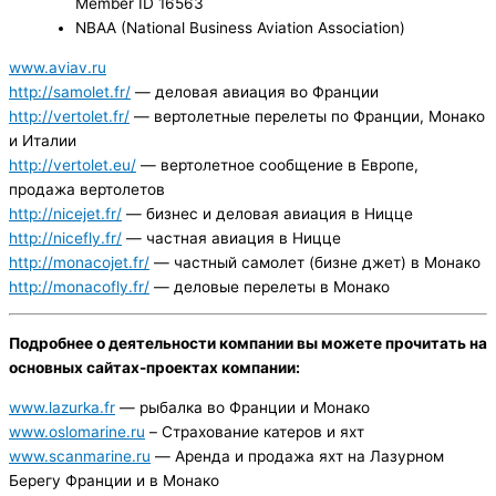
Member ID 16563
NBAA (National Business Aviation Association)
www.aviav.ru
http://samolet.fr/
— деловая авиация во Франции
http://vertolet.fr/
— вертолетные перелеты по Франции, Монако
и Италии
http://vertolet.eu/
— вертолетное сообщение в Европе,
продажа вертолетов
http://nicejet.fr/
— бизнес и деловая авиация в Ницце
http://nicefly.fr/
— частная авиация в Ницце
http://monacojet.fr/
— частный самолет (бизне джет) в Монако
http://monacofly.fr/
— деловые перелеты в Монако
Подробнее о деятельности компании вы можете прочитать на
основных сайтах-проектах компании:
www.lazurka.fr
— рыбалка во Франции и Монако
www.oslomarine.ru
– Страхование катеров и яхт
www.scanmarine.ru
— Аренда и продажа яхт на Лазурном
Берегу Франции и в Монако